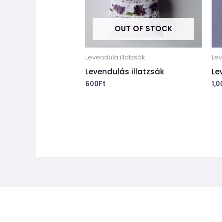
OUT OF STOCK
Levendula illatzsák
Lev
Levendulás illatzsák
Le
600
Ft
1,