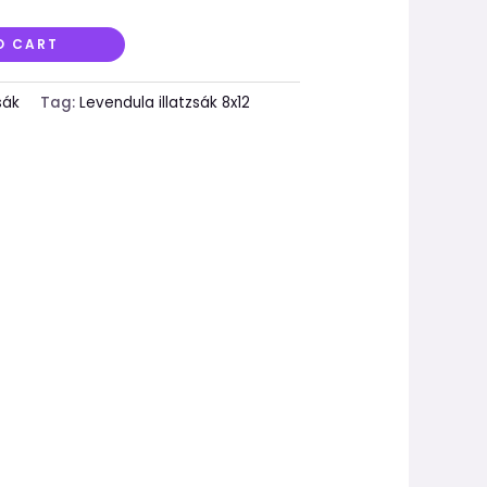
O CART
sák
Tag:
Levendula illatzsák 8x12