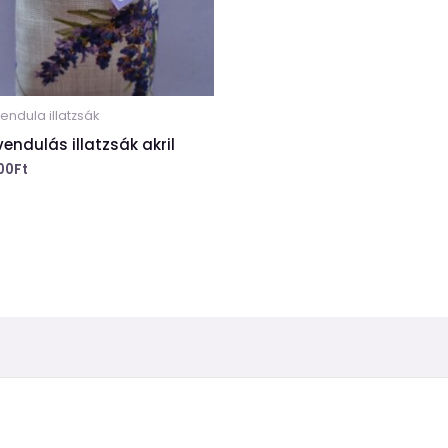
endula illatzsák
vendulás illatzsák akril
000
Ft