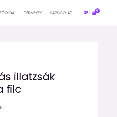
FŐOLDAL
TERMÉKEK
KAPCSOLAT
0
Ft
s illatzsák
 filc
ng