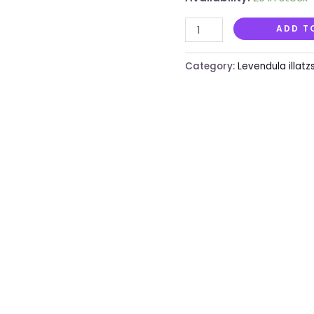
ADD T
Category:
Levendula illatz