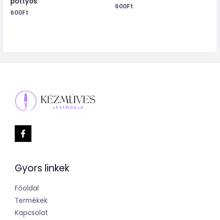
pöttyös
600
Ft
600
Ft
Gyors linkek
Főoldal
Termékek
Kapcsolat