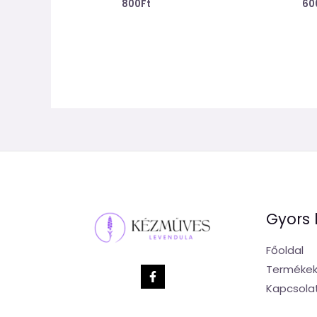
800
Ft
60
Gyors 
Főoldal
Terméke
Kapcsola