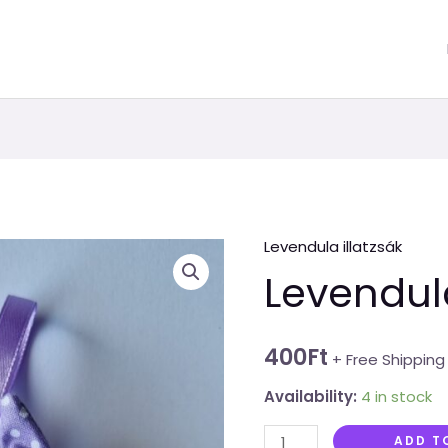
Levendula illatzsák
Levendulás
Levendul
bagoly
quantity
400
Ft
+ Free Shipping
Availability:
4 in stock
ADD T