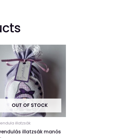
ucts
OUT OF STOCK
endula illatzsák
vendulás illatzsák manós