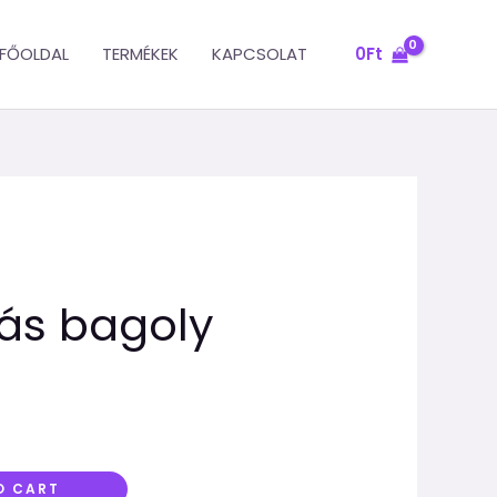
FŐOLDAL
TERMÉKEK
KAPCSOLAT
0
Ft
ás bagoly
O CART