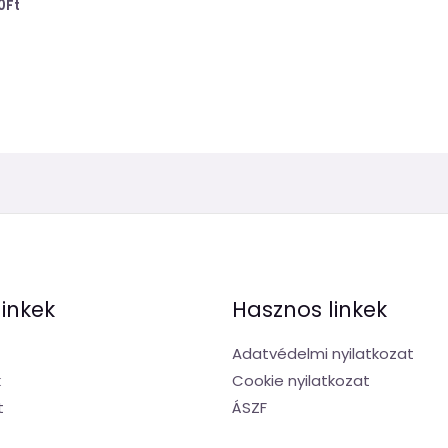
0
Ft
linkek
Hasznos linkek
Adatvédelmi nyilatkozat
k
Cookie nyilatkozat
t
ÁSZF