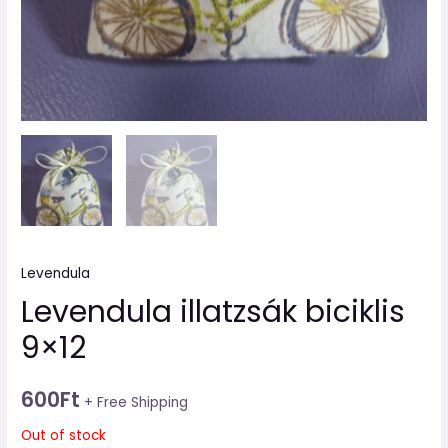
Levendula
Levendula illatzsák biciklis
9×12
600
Ft
+ Free Shipping
Out of stock