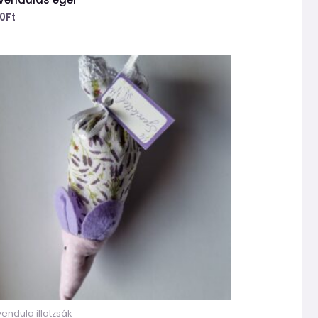
0
Ft
endula illatzsák