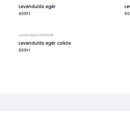
Levendulás egér
Le
600
Ft
60
Levendula illatzsák
Levendulás egér csikós
600
Ft