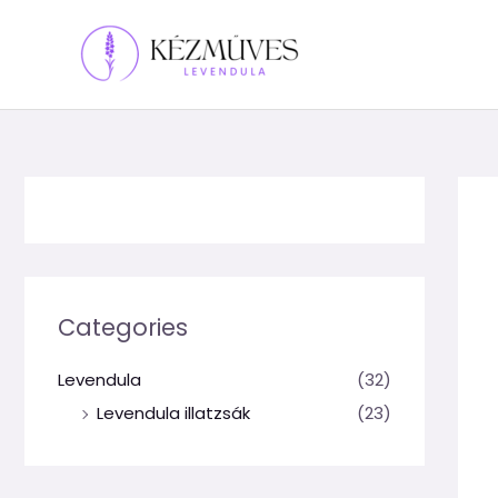
Skip
to
content
Categories
Levendula
(32)
Levendula illatzsák
(23)