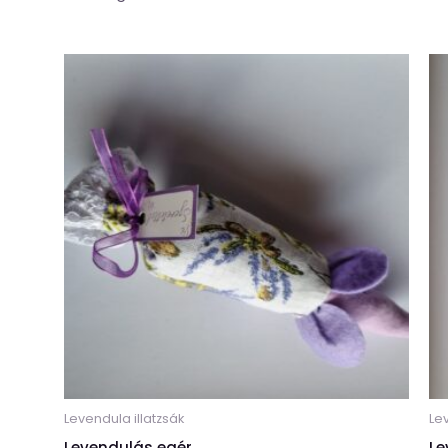
Levendula illatzsák
Lev
Levendulás egér
Le