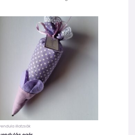
endula illatzsák
vendulás egér