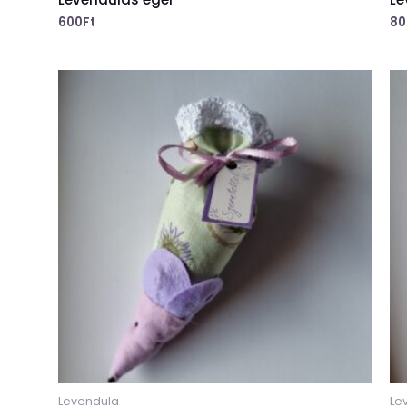
600
Ft
80
Levendula
Lev