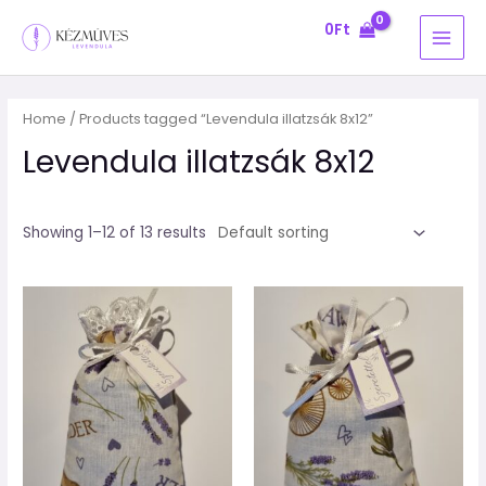
Skip
MAI
0
Ft
to
MEN
content
Home
/ Products tagged “Levendula illatzsák 8x12”
Levendula illatzsák 8x12
Showing 1–12 of 13 results