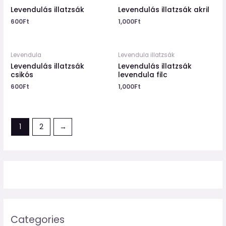
Levendulás illatzsák
Levendulás illatzsák akril
600
Ft
1,000
Ft
Levendula
Levendula illatzsák
Levendulás illatzsák
Levendulás illatzsák
csikós
levendula filc
600
Ft
1,000
Ft
1
2
→
Categories