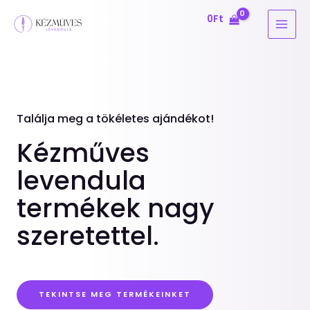
Skip
MAI
0
Ft
to
MEN
content
Találja meg a tökéletes ajándékot!
Kézműves
levendula
termékek nagy
szeretettel.
TEKINTSE MEG TERMÉKEINKET